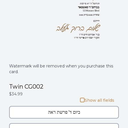
תתקיים אי''ה למחרתו
בביהמ''ד סאטמאר
13 Monsey Blvd
שחרית 8:00 ברית 9:00
ידידכם
שלום ברוך געלב
בן ר' אברהם חיים הי''ו
חתן ר' ישכר דוב פריינד הי''ו
Watermark will be removed when you purchase this
card.
Twin CG002
$34.99
Show all fields