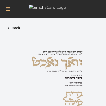
Back
מתוך שבח והודאה להשי''ת אתכבד בזה להזמין
חבירי וידידי ומכירי לבוא ולהשתתף בשמחתי אצל
וואך נאכט
לרגל שמחת הולדת בני התאומים למז"ט
שתתקיים אי''ה
ביום ד' פרשת ראה
בבית מורי חמי
21 Remsen Avenue
ברית
מילה