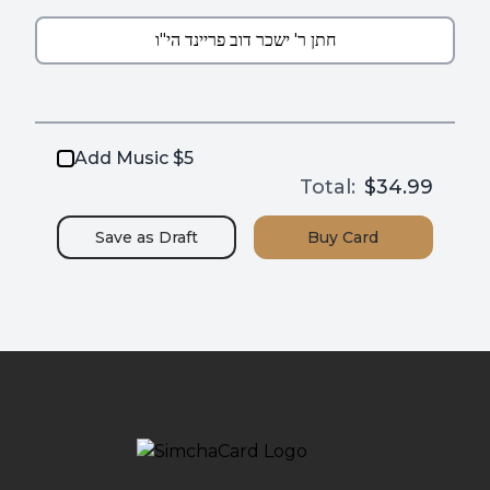
Add Music $5
Total:
$34.99
Save as
Draft
Buy
Card